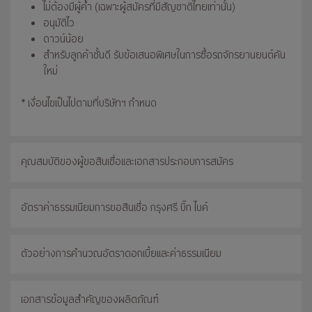
ไม่ต้องมีผู้ค้ำ (เฉพาะผู้สมัครที่มีสัญชาติไทยเท่านั้น)
อนุมัติไว
ดาวน์น้อย
สำหรับลูกค้าชั้นดี รับข้อเสนอพิเศษในการซื้อรถจักรยานยนต์คัน
ใหม่
* เงื่อนไขเป็นไปตามที่บริษัทฯ กำหนด
คุณสมบัติของผู้ขอสินเชื่อและเอกสารประกอบการสมัคร
อัตราค่าธรรมเนียมการขอสินเชื่อ กรุงศรี บิ๊ก ไบค์
ตัวอย่างการคำนวณอัตราดอกเบี้ยและค่าธรรมเนียม
เอกสารข้อมูลสำคัญของผลิตภัณฑ์