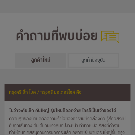
คำถามที่พบบ่อย
ลูกค้าใหม่
ลูกค้าปัจจุบัน
กรุงศรี บิ๊ก ไบค์ / กรุงศรี มอเตอร์ไซค์ คือ
ไม่ว่าจะคันเล็ก คันใหญ่ รุ่นไหนก็ออกง่าย ใครก็เป็นเจ้าของได้
ความสุขของนักบิดคือความเร้าใจของการขับขี่ที่คล่องตัว รู้สึกอิสระไป
กับทุกเส้นทาง ตื่นเต้นกับแรงลมที่ปะทะหน้า ท้าทายเมื่อเสียงที่คำราม
ทำให้คนที่เคยสนุกกับการบิดรถรุ่นเล็ก อยากขยับมาบิดรุ่นใหญ่ขึ้น กรุง