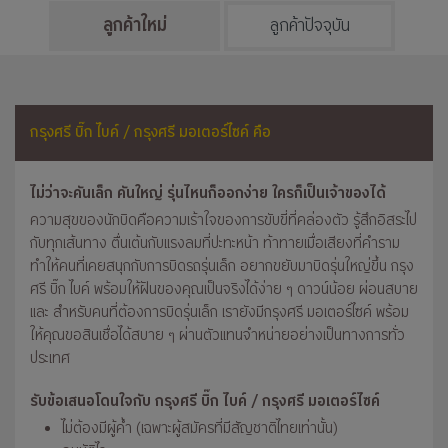
ลูกค้าใหม่
ลูกค้าปัจจุบัน
กรุงศรี บิ๊ก ไบค์ / กรุงศรี มอเตอร์ไซค์ คือ
ไม่ว่าจะคันเล็ก คันใหญ่ รุ่นไหนก็ออกง่าย ใครก็เป็นเจ้าของได้
ความสุขของนักบิดคือความเร้าใจของการขับขี่ที่คล่องตัว รู้สึกอิสระไป
กับทุกเส้นทาง ตื่นเต้นกับแรงลมที่ปะทะหน้า ท้าทายเมื่อเสียงที่คำราม
ทำให้คนที่เคยสนุกกับการบิดรถรุ่นเล็ก อยากขยับมาบิดรุ่นใหญ่ขึ้น กรุง
ศรี บิ๊ก ไบค์ พร้อมให้ฝันของคุณเป็นจริงได้ง่าย ๆ ดาวน์น้อย ผ่อนสบาย
และ สำหรับคนที่ต้องการบิดรุ่นเล็ก เรายังมีกรุงศรี มอเตอร์ไซค์ พร้อม
ให้คุณขอสินเชื่อได้สบาย ๆ ผ่านตัวแทนจำหน่ายอย่างเป็นทางการทั่ว
ประเทศ
รับข้อเสนอโดนใจกับ กรุงศรี บิ๊ก ไบค์ / กรุงศรี มอเตอร์ไซค์
ไม่ต้องมีผู้ค้ำ (เฉพาะผู้สมัครที่มีสัญชาติไทยเท่านั้น)