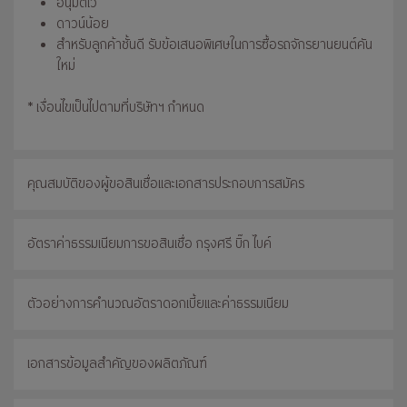
อนุมัติไว
ดาวน์น้อย
สำหรับลูกค้าชั้นดี รับข้อเสนอพิเศษในการซื้อรถจักรยานยนต์คัน
ใหม่
* เงื่อนไขเป็นไปตามที่บริษัทฯ กำหนด
คุณสมบัติของผู้ขอสินเชื่อและเอกสารประกอบการสมัคร
อัตราค่าธรรมเนียมการขอสินเชื่อ กรุงศรี บิ๊ก ไบค์
ตัวอย่างการคำนวณอัตราดอกเบี้ยและค่าธรรมเนียม
เอกสารข้อมูลสำคัญของผลิตภัณฑ์