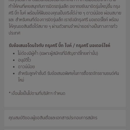
ทำให้คนที่เคยสนุกกับการบิดรถรุ่นเล็ก อยากขยับมาบิดรุ่นใหญ่ขึ้น กรุง
ศรี บิ๊ก ไบค์ พร้อมให้ฝันของคุณเป็นจริงได้ง่าย ๆ ดาวน์น้อย ผ่อนสบาย
และ สำหรับคนที่ต้องการบิดรุ่นเล็ก เรายังมีกรุงศรี มอเตอร์ไซค์ พร้อม
ให้คุณขอสินเชื่อได้สบาย ๆ ผ่านตัวแทนจำหน่ายอย่างเป็นทางการทั่ว
ประเทศ
รับข้อเสนอโดนใจกับ กรุงศรี บิ๊ก ไบค์ / กรุงศรี มอเตอร์ไซค์
ไม่ต้องมีผู้ค้ำ (เฉพาะผู้สมัครที่มีสัญชาติไทยเท่านั้น)
อนุมัติไว
ดาวน์น้อย
สำหรับลูกค้าชั้นดี รับข้อเสนอพิเศษในการซื้อรถจักรยานยนต์คัน
ใหม่
* เงื่อนไขเป็นไปตามที่บริษัทฯ กำหนด
คุณสมบัติของผู้ขอสินเชื่อและเอกสารประกอบการสมัคร