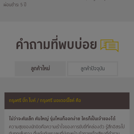
ผ่อนชำระ 5 ปี
คำถามที่พบบ่อย
ลูกค้าใหม่
ลูกค้าปัจจุบัน
กรุงศรี บิ๊ก ไบค์ / กรุงศรี มอเตอร์ไซค์ คือ
ไม่ว่าจะคันเล็ก คันใหญ่ รุ่นไหนก็ออกง่าย ใครก็เป็นเจ้าของได้
ความสุขของนักบิดคือความเร้าใจของการขับขี่ที่คล่องตัว รู้สึกอิสระไป
กับทุกเส้นทาง ตื่นเต้นกับแรงลมที่ปะทะหน้า ท้าทายเมื่อเสียงที่คำราม