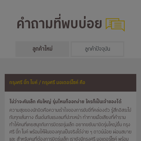
คำถามที่พบบ่อย
ลูกค้าใหม่
ลูกค้าปัจจุบัน
กรุงศรี บิ๊ก ไบค์ / กรุงศรี มอเตอร์ไซค์ คือ
ไม่ว่าจะคันเล็ก คันใหญ่ รุ่นไหนก็ออกง่าย ใครก็เป็นเจ้าของได้
ความสุขของนักบิดคือความเร้าใจของการขับขี่ที่คล่องตัว รู้สึกอิสระไป
กับทุกเส้นทาง ตื่นเต้นกับแรงลมที่ปะทะหน้า ท้าทายเมื่อเสียงที่คำราม
ทำให้คนที่เคยสนุกกับการบิดรถรุ่นเล็ก อยากขยับมาบิดรุ่นใหญ่ขึ้น กรุง
ศรี บิ๊ก ไบค์ พร้อมให้ฝันของคุณเป็นจริงได้ง่าย ๆ ดาวน์น้อย ผ่อนสบาย
และ สำหรับคนที่ต้องการบิดรุ่นเล็ก เรายังมีกรุงศรี มอเตอร์ไซค์ พร้อม