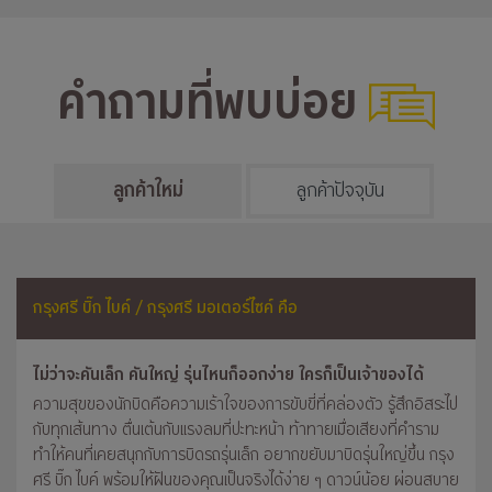
คำถามที่พบบ่อย
ลูกค้าใหม่
ลูกค้าปัจจุบัน
กรุงศรี บิ๊ก ไบค์ / กรุงศรี มอเตอร์ไซค์ คือ
ไม่ว่าจะคันเล็ก คันใหญ่ รุ่นไหนก็ออกง่าย ใครก็เป็นเจ้าของได้
ความสุขของนักบิดคือความเร้าใจของการขับขี่ที่คล่องตัว รู้สึกอิสระไป
กับทุกเส้นทาง ตื่นเต้นกับแรงลมที่ปะทะหน้า ท้าทายเมื่อเสียงที่คำราม
ทำให้คนที่เคยสนุกกับการบิดรถรุ่นเล็ก อยากขยับมาบิดรุ่นใหญ่ขึ้น กรุง
ศรี บิ๊ก ไบค์ พร้อมให้ฝันของคุณเป็นจริงได้ง่าย ๆ ดาวน์น้อย ผ่อนสบาย