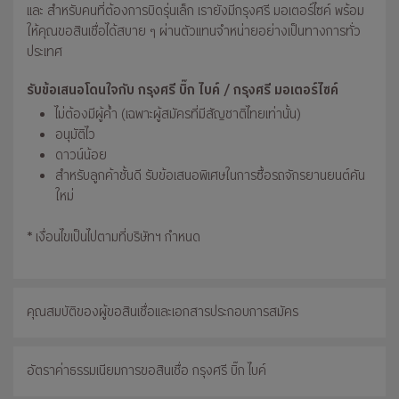
และ สำหรับคนที่ต้องการบิดรุ่นเล็ก เรายังมีกรุงศรี มอเตอร์ไซค์ พร้อม
ให้คุณขอสินเชื่อได้สบาย ๆ ผ่านตัวแทนจำหน่ายอย่างเป็นทางการทั่ว
ประเทศ
รับข้อเสนอโดนใจกับ กรุงศรี บิ๊ก ไบค์ / กรุงศรี มอเตอร์ไซค์
ไม่ต้องมีผู้ค้ำ (เฉพาะผู้สมัครที่มีสัญชาติไทยเท่านั้น)
อนุมัติไว
ดาวน์น้อย
สำหรับลูกค้าชั้นดี รับข้อเสนอพิเศษในการซื้อรถจักรยานยนต์คัน
ใหม่
* เงื่อนไขเป็นไปตามที่บริษัทฯ กำหนด
คุณสมบัติของผู้ขอสินเชื่อและเอกสารประกอบการสมัคร
อัตราค่าธรรมเนียมการขอสินเชื่อ กรุงศรี บิ๊ก ไบค์