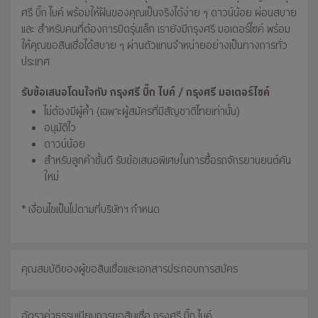
ศรี บิ๊ก ไบค์ พร้อมให้ฝันของคุณเป็นจริงได้ง่าย ๆ ดาวน์น้อย ผ่อนสบาย
และ สำหรับคนที่ต้องการบิดรุ่นเล็ก เรายังมีกรุงศรี มอเตอร์ไซค์ พร้อม
ให้คุณขอสินเชื่อได้สบาย ๆ ผ่านตัวแทนจำหน่ายอย่างเป็นทางการทั่ว
ประเทศ
รับข้อเสนอโดนใจกับ กรุงศรี บิ๊ก ไบค์ / กรุงศรี มอเตอร์ไซค์
ไม่ต้องมีผู้ค้ำ (เฉพาะผู้สมัครที่มีสัญชาติไทยเท่านั้น)
อนุมัติไว
ดาวน์น้อย
สำหรับลูกค้าชั้นดี รับข้อเสนอพิเศษในการซื้อรถจักรยานยนต์คัน
ใหม่
* เงื่อนไขเป็นไปตามที่บริษัทฯ กำหนด
คุณสมบัติของผู้ขอสินเชื่อและเอกสารประกอบการสมัคร
อัตราค่าธรรมเนียมการขอสินเชื่อ กรุงศรี บิ๊ก ไบค์