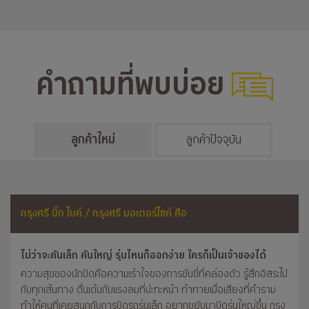
คำถามที่พบบ่อย
ลูกค้าใหม่
ลูกค้าปัจจุบัน
กรุงศรี บิ๊ก ไบค์ / กรุงศรี มอเตอร์ไซค์ คือ
ไม่ว่าจะคันเล็ก คันใหญ่ รุ่นไหนก็ออกง่าย ใครก็เป็นเจ้าของได้
ความสุขของนักบิดคือความเร้าใจของการขับขี่ที่คล่องตัว รู้สึกอิสระไป
กับทุกเส้นทาง ตื่นเต้นกับแรงลมที่ปะทะหน้า ท้าทายเมื่อเสียงที่คำราม
ทำให้คนที่เคยสนุกกับการบิดรถรุ่นเล็ก อยากขยับมาบิดรุ่นใหญ่ขึ้น กรุง