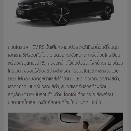
ส่วนในรุ่น e:HEV RS นั้นเพิ่มความสปอร์ตพรีเมียมด้วยดีไซน์สุด
เอกซ์คลูซีฟรอบคัน โดดเด่นด้วยกระจังหน้าตกแต่งด้วยโครเมียม
พร้อมสัญลักษณ์ RS, กันชนหน้าดีไซน์สปอร์ต, ไฟหน้าตกแต่งด้วย
โครเมียมพร้อมไฟส่องสว่างสำหรับการขับขี่ในเวลากลางวันแบบ
LED, ไฟตัดหมอกคู่หน้าและไฟท้ายแบบ LED, กระจกมองข้างสีดำ,
เสาอากาศแบบครีบฉลามสีดำ, สปอยเลอร์หลังสีดำพร้อม
สัญลักษณ์ RS ในส่วนด้านท้าย โดดเด่นด้วยท่อไอเสียพร้อม
ปลอกท่อไอเสีย และล้ออัลลอยดีไซน์ใหม่ ขนาด 18 นิ้ว