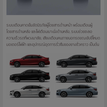
ระบบเตือนคาดเข็มขัดนิรภัยผู้โดยสารด้านหน้า พร้อมเตือนผู้
โดยสารด้านหลัง และไฟเตือนเบาะนั่งด้านหลัง, ระบบช่วยชะลอ
ความเร็วรถที่พวงมาลัย, เสียงเตือนคนภายนอกรถขณะขับขี่โหมด
มอเตอร์ไฟฟ้า และอุปกรณ์อุดการรั่วซึมของยางชั่วคราว เป็นต้น