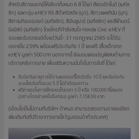
สำหรับสีภายนอกมีให้เลือกทั้งหมด 6 สี ได้แก่ สีแดงอิกไนต์ (เมทัล
ลิก) เฉพาะรุ่น e:HEV RS สีดำคริสตัล (มุก), สีขาวแพลทินัม (มุก),
สีเทาเมทิเออรอยด์ (เมทัลลิก), สีเงินลูนาร์ (เมทัลลิก) และสีฟ้ามอร์
นิงมิสต์ (เมทัลลิก) โดยใครที่กำลังสนใจ Honda Civic e:HEV ที่
จองและรับรถยนต์ตั้งแต่วันนี้– 31 กรกฎาคม 2565 จะได้รับ
ดอกเบี้ย 2.59% พร้อมฟรีประกันภัย 1 ปี และฟรี เสื้อแจ็กเกต
e:HEV มูลค่า 500 บาท นอกจากนี้ ยังมอบแคมเปญพิเศษด้านการ
บริการหลังการขาย เพื่อเสริมความมั่นใจในการขับขี่ ได้แก่
รับประกันอายุการใช้งานแบตเตอรี่ไฮบริดถึง 10 ปี และรับประกัน
ระบบไฮบริดทั้งระบบ 5 ปี ไม่จำกัดระยะทาง
ฟรีค่าแรงในการเช็กระยะเป็นเวลา 5 ปี หรือ 100,000 กิโลเมตร
(อย่างใดอย่างหนึ่งถึงก่อน) มูลค่า 7,158.50 บาท
(เงื่อนไขเป็นไปตามที่บริษัทฯ กำหนด สามารถสอบถามรายละเอียด
เพิ่มเติมกับที่ปรึกษาการขายโชว์รูมฮอนด้าทั่วประเทศ)