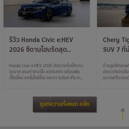
รีวิว Honda Civic e:HEV
Chery Ti
2026 ซีดานไฮบริดสุด
SUV 7 ที่น
ประหยัด แรง นุ่ม เทคโนโลยี
เศรษฐีก็ขั
Honda Civic e:HEV 2026 อัปเดตครั้งนี้ยังคง
ด้วยรูปลักษณ์พร
ครบ น่าซื้อไหม?
จุดขาย แรงเท่าเทอร์โบ แต่ประหยัด พร้อมเพิ่ม
ปลอดภัยจัดเต็ม 
ดีไซน์ใหม่ เทคโนโลยีใหม่ และความคุ้มค่าที่มาก
ขนาดเครื่องยนต์
ขึ้น
180 กม./ชม.
ดูบทความทั้งหมด คลิก