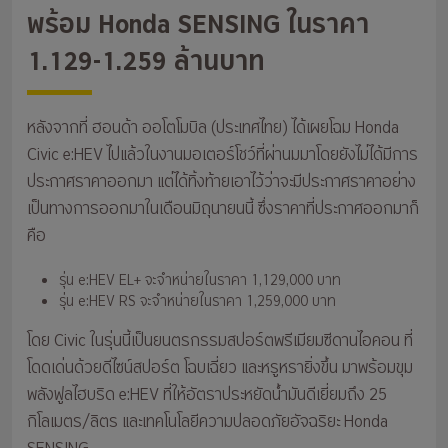
พร้อม Honda SENSING ในราคา
1.129-1.259 ล้านบาท
หลังจากที่ ฮอนด้า ออโตโมบิล (ประเทศไทย) ได้เผยโฉม Honda
Civic e:HEV ไปแล้วในงานมอเตอร์โชว์ที่ผ่านมมาโดยยังไม่ได้มีการ
ประกาศราคาออกมา แต่ได้ทิ้งท้ายเอาไว้ว่าจะมีประกาศราคาอย่าง
เป็นทางการออกมาในเดือนมิถุนายนนี้ ซึ่งราคาที่ประกาศออกมาก็
คือ
รุ่น e:HEV EL+ จะจำหน่ายในราคา 1,129,000 บาท
รุ่น e:HEV RS จะจำหน่ายในราคา 1,259,000 บาท
โดย Civic ในรุ่นนี้เป็นยนตรกรรมสปอร์ตพรีเมียมซีดานไอคอน ที่
โดดเด่นด้วยดีไซน์สปอร์ต โฉบเฉี่ยว และหรูหรายิ่งขึ้น มาพร้อมขุม
พลังฟูลไฮบริด e:HEV ที่ให้อัตราประหยัดน้ำมันดีเยี่ยมถึง 25
กิโลเมตร/ลิตร และเทคโนโลยีความปลอดภัยอัจฉริยะ Honda