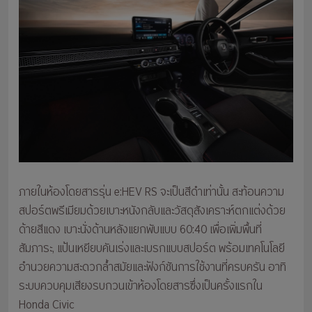
ภายในห้องโดยสารรุ่น e:HEV RS จะเป็นสีดำเท่านั้น สะท้อนความ
สปอร์ตพรีเมียมด้วยเบาะหนังกลับและวัสดุสังเคราะห์ตกแต่งด้วย
ด้ายสีแดง เบาะนั่งด้านหลังแยกพับแบบ 60:40 เพื่อเพิ่มพื้นที่
สัมภาระ, แป้นเหยียบคันเร่งและเบรกแบบสปอร์ต พร้อมเทคโนโลยี
อำนวยความสะดวกล้ำสมัยและฟังก์ชันการใช้งานที่ครบครัน อาทิ
ระบบควบคุมเสียงรบกวนเข้าห้องโดยสารซึ่งเป็นครั้งแรกใน
Honda Civic