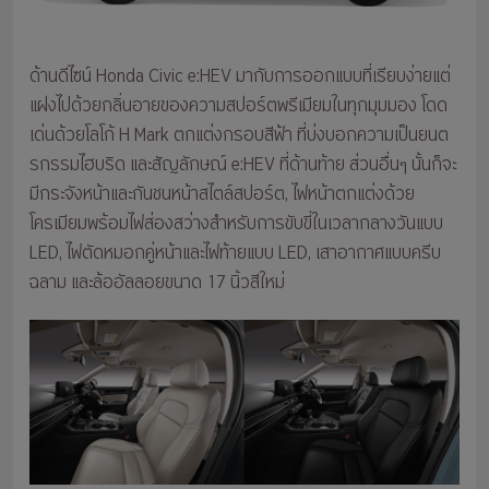
ด้านดีไซน์ Honda Civic e:HEV มากับการออกแบบที่เรียบง่ายแต่
แฝงไปด้วยกลิ่นอายของความสปอร์ตพรีเมียมในทุกมุมมอง โดด
เด่นด้วยโลโก้ H Mark ตกแต่งกรอบสีฟ้า ที่บ่งบอกความเป็นยนต
รกรรมไฮบริด และสัญลักษณ์ e:HEV ที่ด้านท้าย ส่วนอื่นๆ นั้นก็จะ
มีกระจังหน้าและกันชนหน้าสไตล์สปอร์ต, ไฟหน้าตกแต่งด้วย
โครเมียมพร้อมไฟส่องสว่างสำหรับการขับขี่ในเวลากลางวันแบบ
LED, ไฟตัดหมอกคู่หน้าและไฟท้ายแบบ LED, เสาอากาศแบบครีบ
ฉลาม และล้ออัลลอยขนาด 17 นิ้วสีใหม่