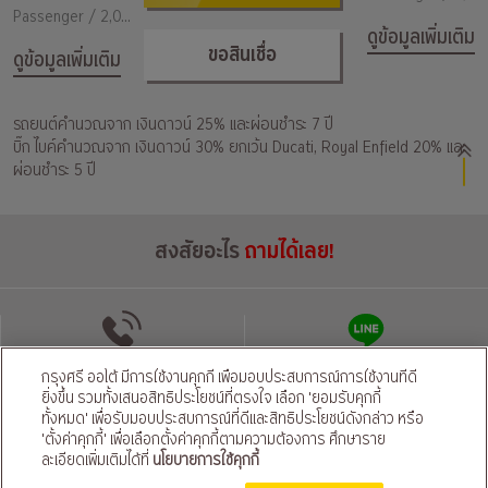
Passenger / 2,000
ดูข้อมูลเพิ่มเติม
ขอสินเชื่อ
ดูข้อมูลเพิ่มเติม
รถยนต์คำนวณจาก เงินดาวน์ 25% และผ่อนชำระ 7 ปี
บิ๊ก ไบค์คำนวณจาก เงินดาวน์ 30% ยกเว้น Ducati, Royal Enfield 20% และ
ผ่อนชำระ 5 ปี
สงสัยอะไร
ถามได้เลย!
โทรติดต่อ
แชทผ่านไลน์
กรุงศรี ออโต้ มีการใช้งานคุกกี้ เพื่อมอบประสบการณ์การใช้งานที่ดี
ยิ่งขึ้น รวมทั้งเสนอสิทธิประโยชน์ที่ตรงใจ เลือก 'ยอมรับคุกกี้
ทั้งหมด' เพื่อรับมอบประสบการณ์ที่ดีและสิทธิประโยชน์ดังกล่าว หรือ
นโยบายความเป็นส่วนตัว
นโยบายคุ้มครองข้อมูลส่วนบุคคลของผู้ให้บริการ
|
'ตั้งค่าคุกกี้' เพื่อเลือกตั้งค่าคุกกี้ตามความต้องการ ศึกษาราย
© สงวนลิขสิทธิ์ 2569 ธนาคารกรุงศรีอยุธยา จำกัด (มหาชน) และ
ละเอียดเพิ่มเติมได้ที่
นโยบายการใช้คุกกี้
บริษัท อยุธยา แคปปิตอล ออโต้ ลีส จำกัด (มหาชน)