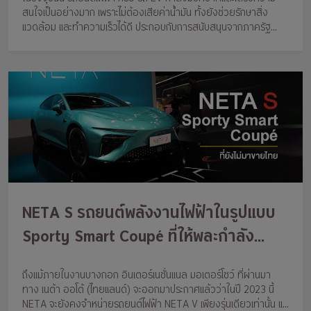
สนใจเป็นอย่างมาก เพราะไม่ต้องเสียค่าน้ำมัน ทั้งยังช่วยรักษาสิ่ง
แวดล้อม และทำความเร็วได้ดี ประกอบกับการสนับสนุนจากภาครัฐ
ทำให้การต่อสู้กันของรถยนต์ไฟฟ้าจากค่ายต่างๆ นั้นดูจะเข้มข้นมากขึ้น
NETA S รถยนต์พลังงานไฟฟ้าในรูปแบบ
Sporty Smart Coupé ที่ให้พละกำลัง
สูงสุดถึง 462 แรงม้า ที่ยังไม่มาขายในไทย
ถึงแม้ภายในงานบางกอก อินเตอร์เนชั่นแนล มอเตอร์โชว์ ที่ผ่านมา
ทาง เนต้า ออโต้ (ไทยแลนด์) จะออกมาประกาศแล้วว่าในปี 2023 นี้
NETA จะยังคงจำหน่ายรถยนต์ไฟฟ้า NETA V เพียงรุ่นเดียวเท่านั้น แต่