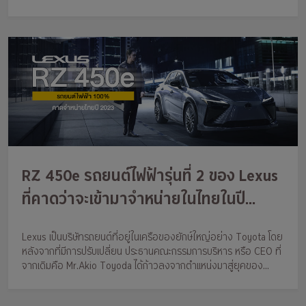
อย่างไรก็ดี ก็ได้นำรถยนต์ไฟฟ้ารุ่นอื่นๆ มาจัดแสดง ไม่ว่าจะเป็น
RZ 450e รถยนต์ไฟฟ้ารุ่นที่ 2 ของ Lexus
ที่คาดว่าจะเข้ามาจำหน่ายในไทยในปี
2023 นี้
Lexus เป็นบริษัทรถยนต์ที่อยู่ในเครือของยักษ์ใหญ่อย่าง Toyota โดย
หลังจากที่มีการปรับเปลี่ยน ประธานคณะกรรมการบริหาร หรือ CEO ที่
จากเดิมคือ Mr.Akio Toyoda ได้ก้าวลงจากตำแหน่งมาสู่ยุคของ
Mr.Koji Sato ที่ขึ้นมาดำรงตำแหน่งในปัจจุบัน