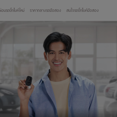
อนรถบิ๊กไบค์ใหม่
ราคากลางรถมือสอง
สนใจรถบิ๊กไบค์มือสอง