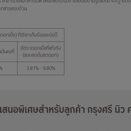
ร สามารถใช้เอกสารเฉพาะหนังสือรับรอง ซึ่งเป็นไปตามรูปแบบมาตรฐานป
่งเอกสารครบถ้วน
อกเบี้ย) ที่เรียกเก็บร้อยละต่อปี
อัตราดอกเบี้ยที่แท้จริง
ต้นคงที่
(แบบลดต้นลดดอก)
5%
3.81% - 9.80%
อเสนอพิเศษสำหรับลูกค้า กรุงศรี นิว ค